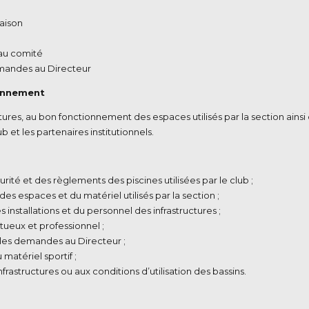
saison
 au comité
demandes au Directeur
ionnement
tures, au bon fonctionnement des espaces utilisés par la section ainsi
 et les partenaires institutionnels.
urité et des règlements des piscines utilisées par le club ;
s espaces et du matériel utilisés par la section ;
 installations et du personnel des infrastructures ;
ueux et professionnel ;
e les demandes au Directeur ;
 matériel sportif ;
astructures ou aux conditions d’utilisation des bassins.