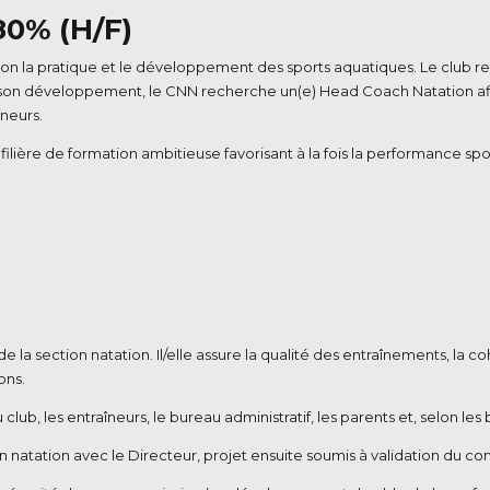
8
0% (H/F)
on la pratique et le développement des sports aquatiques. Le club reg
 son développement, le CNN recherche un(e) Head Coach Natation afi
neurs.
ière de formation ambitieuse favorisant à la fois la performance spo
de la section natation. Il/elle assure la qualité des entraînements, la c
ons.
u club, les entraîneurs, le bureau administratif, les parents et, selon les
tion natation avec le Directeur, projet ensuite soumis à validation du co