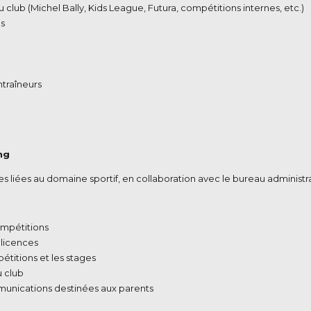
lub (Michel Bally, Kids League, Futura, compétitions internes, etc.)
s
ntraîneurs
ng
s liées au domaine sportif, en collaboration avec le bureau administrat
ompétitions
 licences
titions et les stages
u club
mmunications destinées aux parents