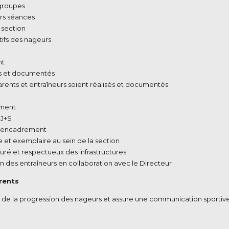
 groupes
urs séances
 section
tifs des nageurs
nt
vis et documentés
parents et entraîneurs soient réalisés et documentés
ement
 J+S
 l’encadrement
 et exemplaire au sein de la section
uré et respectueux des infrastructures
ion des entraîneurs en collaboration avec le Directeur
rents
 de la progression des nageurs et assure une communication sportive c